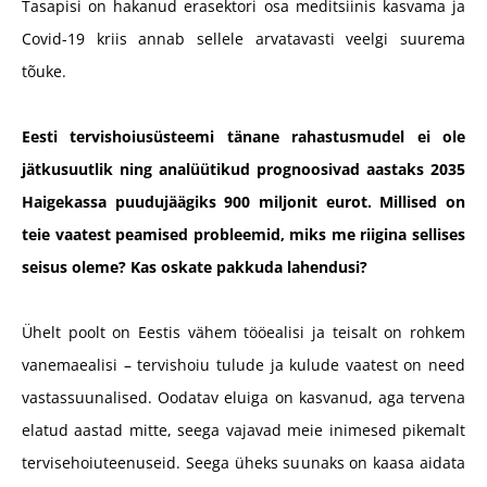
Tasapisi on hakanud erasektori osa meditsiinis kasvama ja
Covid-19 kriis annab sellele arvatavasti veelgi suurema
tõuke.
Eesti tervishoiusüsteemi tänane rahastusmudel ei ole
jätkusuutlik ning analüütikud prognoosivad aastaks 2035
Haigekassa puudujäägiks 900 miljonit eurot. Millised on
teie vaatest peamised probleemid, miks me riigina sellises
seisus oleme? Kas oskate pakkuda lahendusi?
Ühelt poolt on Eestis vähem tööealisi ja teisalt on rohkem
vanemaealisi – tervishoiu tulude ja kulude vaatest on need
vastassuunalised. Oodatav eluiga on kasvanud, aga tervena
elatud aastad mitte, seega vajavad meie inimesed pikemalt
tervisehoiuteenuseid. Seega üheks suunaks on kaasa aidata