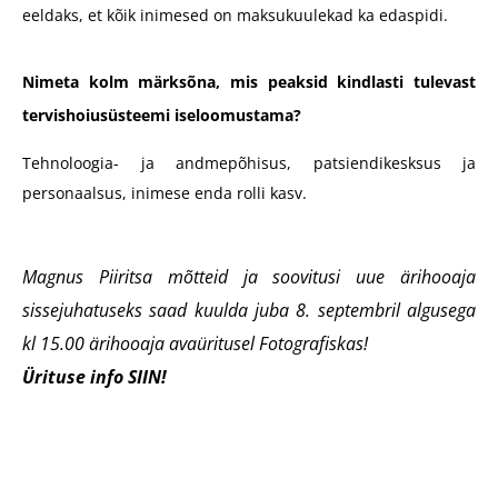
eeldaks, et kõik inimesed on maksukuulekad ka edaspidi.
Nimeta kolm märksõna, mis peaksid kindlasti tulevast
tervishoiusüsteemi iseloomustama?
Tehnoloogia- ja andmepõhisus, patsiendikesksus ja
personaalsus, inimese enda rolli kasv.
Magnus Piiritsa mõtteid ja soovitusi uue ärihooaja
sissejuhatuseks saad kuulda juba 8. septembril algusega
kl 15.00 ärihooaja avaüritusel Fotografiskas!
Ürituse info
SIIN!