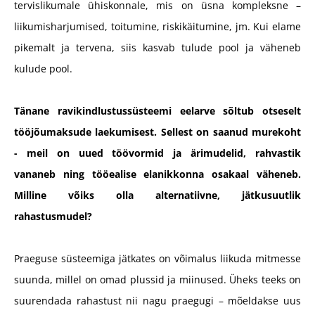
tervislikumale ühiskonnale, mis on üsna kompleksne –
liikumisharjumised, toitumine, riskikäitumine, jm. Kui elame
pikemalt ja tervena, siis kasvab tulude pool ja väheneb
kulude pool.
Tänane ravikindlustussüsteemi eelarve sõltub otseselt
tööjõumaksude laekumisest. Sellest on saanud murekoht
- meil on uued töövormid ja ärimudelid, rahvastik
vananeb ning tööealise elanikkonna osakaal väheneb.
Milline võiks olla alternatiivne, jätkusuutlik
rahastusmudel?
Praeguse süsteemiga jätkates on võimalus liikuda mitmesse
suunda, millel on omad plussid ja miinused. Üheks teeks on
suurendada rahastust nii nagu praegugi – mõeldakse uus