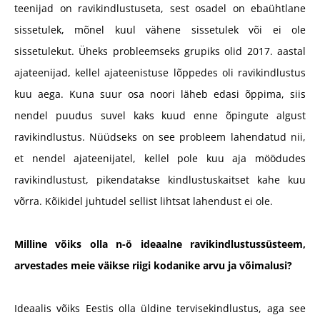
teenijad on ravikindlustuseta, sest osadel on ebaühtlane
sissetulek, mõnel kuul vähene sissetulek või ei ole
sissetulekut. Üheks probleemseks grupiks olid 2017. aastal
ajateenijad, kellel ajateenistuse lõppedes oli ravikindlustus
kuu aega. Kuna suur osa noori läheb edasi õppima, siis
nendel puudus suvel kaks kuud enne õpingute algust
ravikindlustus. Nüüdseks on see probleem lahendatud nii,
et nendel ajateenijatel, kellel pole kuu aja möödudes
ravikindlustust, pikendatakse kindlustuskaitset kahe kuu
võrra. Kõikidel juhtudel sellist lihtsat lahendust ei ole.
Milline võiks olla n-ö ideaalne ravikindlustussüsteem,
arvestades meie väikse riigi kodanike arvu ja võimalusi?
Ideaalis võiks Eestis olla üldine tervisekindlustus, aga see