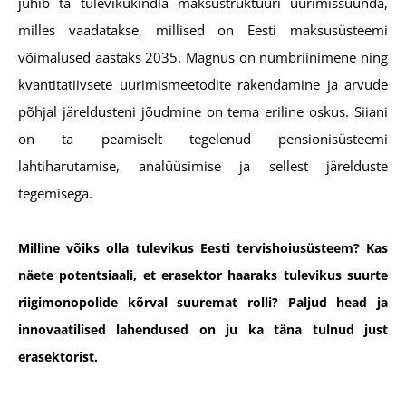
juhib ta tulevikukindla maksustruktuuri uurimissuunda,
milles vaadatakse, millised on Eesti maksusüsteemi
võimalused aastaks 2035. Magnus on numbriinimene ning
kvantitatiivsete uurimismeetodite rakendamine ja arvude
põhjal järeldusteni jõudmine on tema eriline oskus. Siiani
on ta peamiselt tegelenud pensionisüsteemi
lahtiharutamise, analüüsimise ja sellest järelduste
tegemisega.
Milline võiks olla tulevikus Eesti tervishoiusüsteem? Kas
näete potentsiaali, et erasektor haaraks tulevikus suurte
riigimonopolide kõrval suuremat rolli? Paljud head ja
innovaatilised lahendused on ju ka täna tulnud just
erasektorist.