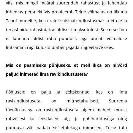
viis, mis mingil määral suurendab rahastust ja lahendab
lühemas perspektiivis probleemi. Teine võimalus on liikuda
Taani mudelile, kus eraldi sotsiaalkindlustusmaksu ei ole ja
tervishoidu rahastatakse üldisest maksutulust. See otsesõnu
ei lahenda üldist raha puudust, aga annab võimaluse
lihtsamini riigi kulusid ümber jagada riigieelarve sees.
Mis on peamiseks põhjuseks, et meil ikka on niivõrd
paljud inimesed ilma ravikindlustuseta?
Põhjuseid on palju ja seltskonnad, kes on ilma
ravikindlustuseta, on mitmetahulised. Suurema
tõenäosusega on ravikindlustuseta pigem mehed, muust
rahvusest kui eestlased, alg- ja põhiharidusega ning
puuduva või madala sissetulekuga inimesed. Töise tulu