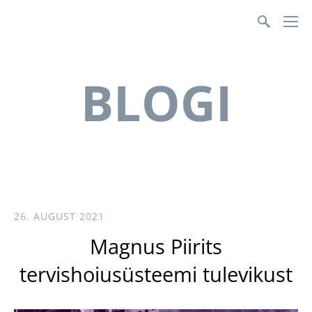
Teenusmajanduse Koda
BLOGI
26. AUGUST 2021
Magnus Piirits
tervishoiusüsteemi tulevikust