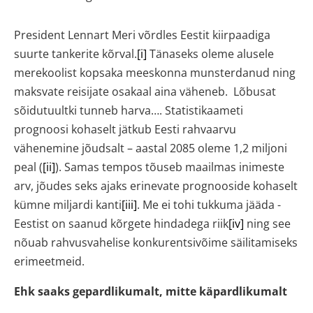
President Lennart Meri võrdles Eestit kiirpaadiga
suurte tankerite kõrval.
[i]
Tänaseks oleme alusele
merekoolist kopsaka meeskonna munsterdanud ning
maksvate reisijate osakaal aina väheneb. Lõbusat
sõidutuultki tunneb harva…. Statistikaameti
prognoosi kohaselt jätkub Eesti rahvaarvu
vähenemine jõudsalt – aastal 2085 oleme 1,2 miljoni
peal (
[ii]
). Samas tempos tõuseb maailmas inimeste
arv, jõudes seks ajaks erinevate prognooside kohaselt
kümne miljardi kanti
[iii]
. Me ei tohi tukkuma jääda -
Eestist on saanud kõrgete hindadega riik
[iv]
ning see
nõuab rahvusvahelise konkurentsivõime säilitamiseks
erimeetmeid.
Ehk saaks gepardlikumalt, mitte käpardlikumalt