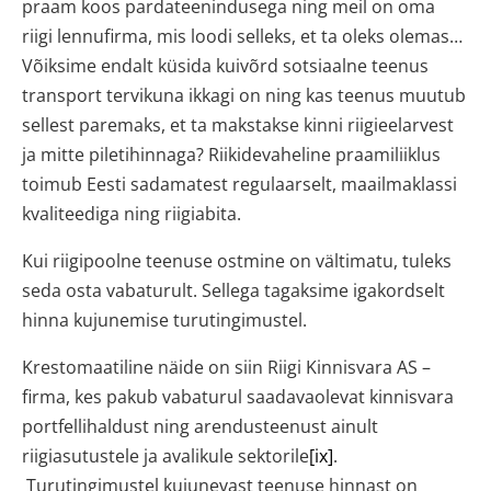
praam koos pardateenindusega ning meil on oma
riigi lennufirma, mis loodi selleks, et ta oleks olemas…
Võiksime endalt küsida kuivõrd sotsiaalne teenus
transport tervikuna ikkagi on ning kas teenus muutub
sellest paremaks, et ta makstakse kinni riigieelarvest
ja mitte piletihinnaga? Riikidevaheline praamiliiklus
toimub Eesti sadamatest regulaarselt, maailmaklassi
kvaliteediga ning riigiabita.
Kui riigipoolne teenuse ostmine on vältimatu, tuleks
seda osta vabaturult. Sellega tagaksime igakordselt
hinna kujunemise turutingimustel.
Krestomaatiline näide on siin Riigi Kinnisvara AS –
firma, kes pakub vabaturul saadavaolevat kinnisvara
portfellihaldust ning arendusteenust ainult
riigiasutustele ja avalikule sektorile
[ix]
.
Turutingimustel kujunevast teenuse hinnast on