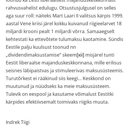
loonud ka Eesti liberaalsest majanduskeskkonnast
rahvusvahelist edulugu. Otsustusjulgusel on selles
aga suur roll: näiteks Mart Laari II valitsus kärpis 1999.
aastal Vene kriisi järel kokku kuivanud riigieelarvet 18
miljardi krooni pealt 1 miljardi võrra. Samaaegselt
kehtestati ka ettevõtete tulumaksu kaotamine. Sündis
Eestile palju kuulsust toonud nn
„dividendimaksustamise“ skeem
[xii]
misjärel tunti
Eestit liberaalse majanduskeskkonnana, mille erilisus
seisnes läbipaistvas ja stimuleerivas maksusüsteemis.
Turutõrkest ei rääkinud siis keegi… Keskkond on
muutunud ja nüüdseks ka meie maksusüsteem.
Tulevik on eespool ja kasutame võimalust Eestitki
kärpides efektiivsemalt toimivaks riigiks muuta.
Indrek Tiigi