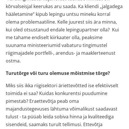
kõrvalseisjal keerukas aru saada. Ka kliendi „jalgadega
hääletamine“ kipub lepingu untsu mineku korral
olema problemaatiline. Kelle juurest siis ära minna,
kui oled otsustanud endale lepingupartner olla? Kui
me tahame endiselt kiirkaater olla, peaksime
suunama ministeeriumid vabaturu tingimustel
riigimajadele portfelli-, arendus- ja maaklerteenust
ostma.
Turutõrge või turu olemuse mõistmise tõrge?
Miks siis ikka riigisektori äriettevõtted ise efektiivselt
toimida ei saa? Kuidas konkurentsi puudumine
pimestab? Eraettevõtja peab oma
majandustegevuses lähtuma võimalikust saadavast
tulust - ta püüab leida sobiva hinna ja kvaliteediga
sisendeid, saamaks turult tellimusi. Ettevõtja