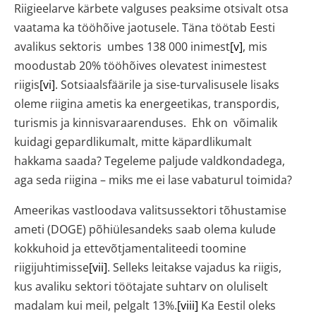
Riigieelarve kärbete valguses peaksime otsivalt otsa
vaatama ka tööhõive jaotusele. Täna töötab Eesti
avalikus sektoris umbes 138 000 inimest
[v]
, mis
moodustab 20% tööhõives olevatest inimestest
riigis
[vi]
. Sotsiaalsfäärile ja sise-turvalisusele lisaks
oleme riigina ametis ka energeetikas, transpordis,
turismis ja kinnisvaraarenduses. Ehk on võimalik
kuidagi gepardlikumalt, mitte käpardlikumalt
hakkama saada? Tegeleme paljude valdkondadega,
aga seda riigina – miks me ei lase vabaturul toimida?
Ameerikas vastloodava valitsussektori tõhustamise
ameti (DOGE) põhiülesandeks saab olema kulude
kokkuhoid ja ettevõtjamentaliteedi toomine
riigijuhtimisse
[vii]
. Selleks leitakse vajadus ka riigis,
kus avaliku sektori töötajate suhtarv on oluliselt
madalam kui meil, pelgalt 13%.
[viii]
Ka Eestil oleks