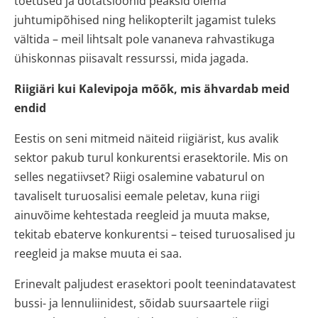
toetused ja dotatsioonid peaksid olema
juhtumipõhised ning helikopterilt jagamist tuleks
vältida – meil lihtsalt pole vananeva rahvastikuga
ühiskonnas piisavalt ressurssi, mida jagada.
Riigiäri kui Kalevipoja mõõk, mis ähvardab meid
endid
Eestis on seni mitmeid näiteid riigiärist, kus avalik
sektor pakub turul konkurentsi erasektorile. Mis on
selles negatiivset? Riigi osalemine vabaturul on
tavaliselt turuosalisi eemale peletav, kuna riigi
ainuvõime kehtestada reegleid ja muuta makse,
tekitab ebaterve konkurentsi – teised turuosalised ju
reegleid ja makse muuta ei saa.
Erinevalt paljudest erasektori poolt teenindatavatest
bussi- ja lennuliinidest, sõidab suursaartele riigi