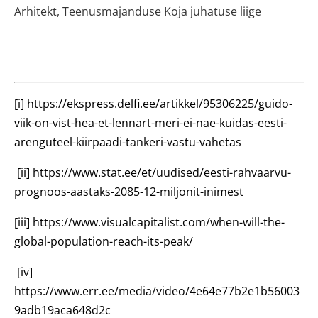
Arhitekt, Teenusmajanduse Koja juhatuse liige
[i]
https://ekspress.delfi.ee/artikkel/95306225/guido-
viik-on-vist-hea-et-lennart-meri-ei-nae-kuidas-eesti-
arenguteel-kiirpaadi-tankeri-vastu-vahetas
[ii]
https://www.stat.ee/et/uudised/eesti-rahvaarvu-
prognoos-aastaks-2085-12-miljonit-inimest
[iii]
https://www.visualcapitalist.com/when-will-the-
global-population-reach-its-peak/
[iv]
https://www.err.ee/media/video/4e64e77b2e1b56003
9adb19aca648d2c