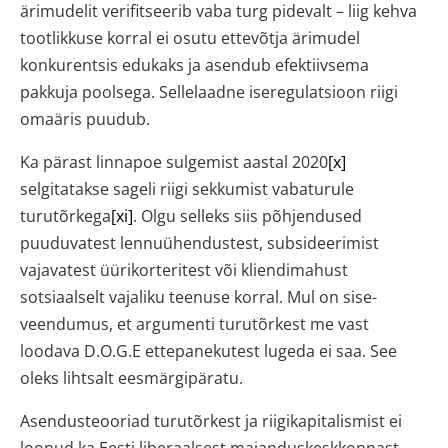
ärimudelit verifitseerib vaba turg pidevalt – liig kehva
tootlikkuse korral ei osutu ettevõtja ärimudel
konkurentsis edukaks ja asendub efektiivsema
pakkuja poolsega. Sellelaadne iseregulatsioon riigi
omaäris puudub.
Ka pärast linnapoe sulgemist aastal 2020
[x]
selgitatakse sageli riigi sekkumist vabaturule
turutõrkega
[xi]
. Olgu selleks siis põhjendused
puuduvatest lennuühendustest, subsideerimist
vajavatest üürikorteritest või kliendimahust
sotsiaalselt vajaliku teenuse korral. Mul on sise-
veendumus, et argumenti turutõrkest me vast
loodava D.O.G.E ettepanekutest lugeda ei saa. See
oleks lihtsalt eesmärgipäratu.
Asendusteooriad turutõrkest ja riigikapitalismist ei