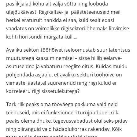
paslik jalad kõhu alt välja võtta ning loobuda
ülejõukäivast. Riigikaitse- ja päästeteenuseid meil
hetkel eraturult hankida ei saa, kuid sealt edasi
vaadates on võimalikke riigisektori õhemaks lihvimise
kohti horisondil märgata küll….
Avaliku sektori tööhõivet iseloomustab suur latentsus
muutustega kaasa minemisel – sisse hiilib eelarve-
asutuse dna ja vabaturu reeglite eitus. Kuidas muidu
põhjendada asjaolu, et avaliku sektori tööhõive on
viimastel aastatel suurenenud ning riigi kulud ei
korreleeru riigi sissetulekutega?
Tark riik peaks oma tööväega pakkuma vaid neid
teenuseid, mis ei funktsioneeri turujõududel: riik
peaks olema õhuke, tegevusvabadust oluliseks pidav
ning piiranguid vaid hädaolukorras rakendav. Kõik