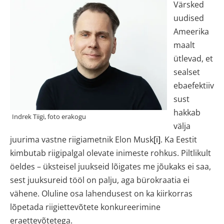
Värsked
uudised
Ameerika
maalt
ütlevad, et
sealset
ebaefektiiv
sust
hakkab
välja
juurima vastne riigiametnik Elon Musk
[i]
. Ka Eestit
kimbutab riigipalgal olevate inimeste rohkus. Piltlikult
öeldes – üksteisel juukseid lõigates me jõukaks ei saa,
sest juuksureid tööl on palju, aga bürokraatia ei
vähene. Oluline osa lahendusest on ka kiirkorras
lõpetada riigiettevõtete konkureerimine
eraettevõtetega.