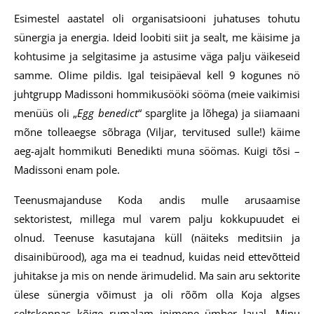
Esimestel aastatel oli organisatsiooni juhatuses tohutu
sünergia ja energia. Ideid loobiti siit ja sealt, me käisime ja
kohtusime ja selgitasime ja astusime väga palju väikeseid
samme. Olime pildis. Igal teisipäeval kell 9 kogunes nö
juhtgrupp Madissoni hommikusööki sööma (meie vaikimisi
menüüs oli „
Egg benedict
“ sparglite ja lõhega) ja siiamaani
mõne tolleaegse sõbraga (Viljar, tervitused sulle!) käime
aeg-ajalt hommikuti Benedikti muna söömas. Kuigi tõsi –
Madissoni enam pole.
Teenusmajanduse Koda andis mulle arusaamise
sektoristest, millega mul varem palju kokkupuudet ei
olnud. Teenuse kasutajana küll (näiteks meditsiin ja
disainibürood), aga ma ei teadnud, kuidas neid ettevõtteid
juhitakse ja mis on nende ärimudelid. Ma sain aru sektorite
ülese sünergia võimust ja oli rõõm olla Koja algses
seltskonnas kõige rumalam inimene ümber laual. Minu