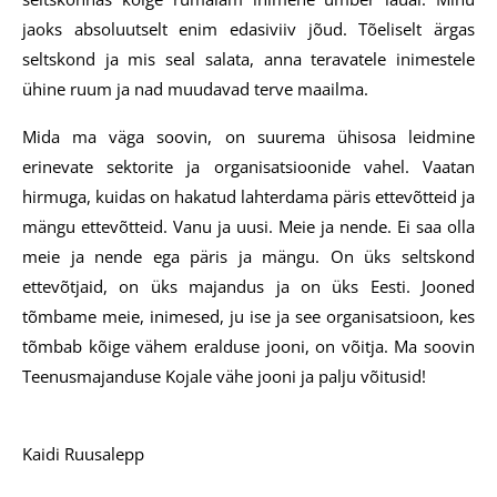
jaoks absoluutselt enim edasiviiv jõud. Tõeliselt ärgas
seltskond ja mis seal salata, anna teravatele inimestele
ühine ruum ja nad muudavad terve maailma.
Mida ma väga soovin, on suurema ühisosa leidmine
erinevate sektorite ja organisatsioonide vahel. Vaatan
hirmuga, kuidas on hakatud lahterdama päris ettevõtteid ja
mängu ettevõtteid. Vanu ja uusi. Meie ja nende. Ei saa olla
meie ja nende ega päris ja mängu. On üks seltskond
ettevõtjaid, on üks majandus ja on üks Eesti. Jooned
tõmbame meie, inimesed, ju ise ja see organisatsioon, kes
tõmbab kõige vähem eralduse jooni, on võitja. Ma soovin
Teenusmajanduse Kojale vähe jooni ja palju võitusid!
Kaidi Ruusalepp