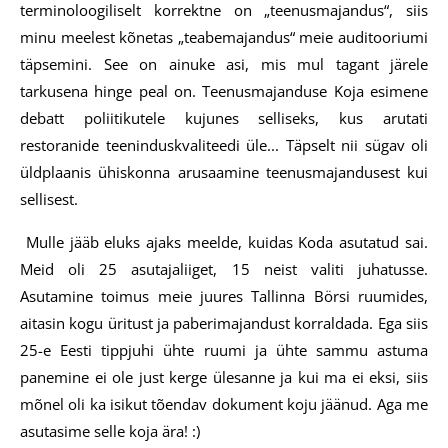
terminoloogiliselt korrektne on „teenusmajandus“, siis
minu meelest kõnetas „teabemajandus“ meie auditooriumi
täpsemini. See on ainuke asi, mis mul tagant järele
tarkusena hinge peal on. Teenusmajanduse Koja esimene
debatt poliitikutele kujunes selliseks, kus arutati
restoranide teeninduskvaliteedi üle... Täpselt nii sügav oli
üldplaanis ühiskonna arusaamine teenusmajandusest kui
sellisest.
Mulle jääb eluks ajaks meelde, kuidas Koda asutatud sai.
Meid oli 25 asutajaliiget, 15 neist valiti juhatusse.
Asutamine toimus meie juures Tallinna Börsi ruumides,
aitasin kogu üritust ja paberimajandust korraldada. Ega siis
25-e Eesti tippjuhi ühte ruumi ja ühte sammu astuma
panemine ei ole just kerge ülesanne ja kui ma ei eksi, siis
mõnel oli ka isikut tõendav dokument koju jäänud. Aga me
asutasime selle koja ära! :)