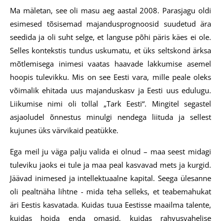
Ma mäletan, see oli masu aeg aastal 2008. Parasjagu oldi
esimesed tõsisemad majandusprognoosid suudetud ära
seedida ja oli suht selge, et languse põhi päris käes ei ole.
Selles kontekstis tundus uskumatu, et üks seltskond ärksa
mõtlemisega inimesi vaatas haavade lakkumise asemel
hoopis tulevikku. Mis on see Eesti vara, mille peale oleks
võimalik ehitada uus majanduskasv ja Eesti uus edulugu.
Liikumise nimi oli tollal „Tark Eesti“. Mingitel segastel
asjaoludel õnnestus minulgi nendega liituda ja sellest
kujunes üks värvikaid peatükke.
Ega meil ju väga palju valida ei olnud – maa seest midagi
tuleviku jaoks ei tule ja maa peal kasvavad mets ja kurgid.
Jäävad inimesed ja intellektuaalne kapital. Seega ülesanne
oli pealtnäha lihtne - mida teha selleks, et teabemahukat
äri Eestis kasvatada. Kuidas tuua Eestisse maailma talente,
kuidas hoida enda omasid, kuidas rahvusvahelise