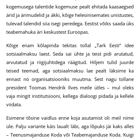
kogemusega talentide kogemuse pealt ehitada kaasaegsed
ärid ja ärimudelid ja äkki, kõige helesinisemates unistustes,
tulevad talendid siia isegi peredega. Eestist võiks saada üks
teabemahuka äri keskustest Euroopas.
Kõige enam kõlapinda tekitas tollal „Tark Eesti“ idee
sotsiaalmaksu laest. Seda sai ühte ja teist pidi arutatud,
arvutatud ja riigijuhtidega räägitud. Hiljem tulid juurde
teised teemad, aga sotsiaalmaksu lae pealt läksime ka
ennast nö organisatsiooniks muutma. Sest nagu tollane
president Toomas Hendrik Ilves meile ütles – mul oleks
vaja mingit institutsiooni, kellega dialoogi pidada ja kellele
viidata.
Esimene tõsine vaidlus enne koja asutamist oli meil nime
üle. Palju variante käis laualt läbi, aga lõpuks jäi kaks alles
– Teenusmajanduse Koda või Teabemajanduse Koda. Kuigi