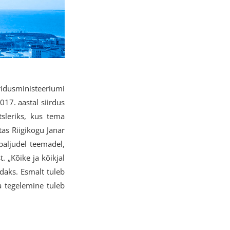
ridusministeeriumi
017. aastal siirdus
tsleriks, kus tema
as Riigikogu Janar
paljudel teemadel,
. „Kõike ja kõikjal
daks. Esmalt tuleb
a tegelemine tuleb