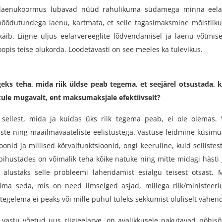
e laenukoormus lubavad nüüd rahulikuma südamega minna eel
õõdutundega laenu, kartmata, et selle tagasimaksmine mõistliku
käib. Liigne uljus eelarvereeglite lõdvendamisel ja laenu võtmise
pis teise olukorda. Loodetavasti on see meeles ka tulevikus.
eks teha, mida riik üldse peab tegema, et seejärel otsustada,
ule mugavalt, ent maksumaksjale efektiivselt?
 sellest, mida ja kuidas üks riik tegema peab, ei ole olemas.
ste ning maailmavaateliste eelistustega. Vastuse leidmine küsimus
oonid ja millised kõrvalfunktsioonid, ongi keeruline, kuid sellistes
ihustades on võimalik teha kõike natuke ning mitte midagi hästi j
i alustaks selle probleemi lahendamist esialgu teisest otsast
ma seda, mis on need ilmselged asjad, millega riik/ministeer
 tegelema ei peaks või mille puhul tuleks sekkumist oluliselt vähen
n vastu võetud uus riigieelarve, on avalikkusele pakutavad põhis