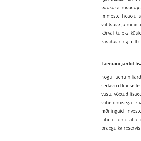
edukuse mõõdupuu
inimeste heaolu 
valitsuse ja minist
kõrval tuleks küs
kasutas ning milli
Laenumiljardid li
Kogu laenumiljard
sedavõrd kui selle
vastu võetud lisae
vähenemisega kaa
mõningaid investee
läheb laenuraha o
praegu ka reservis.