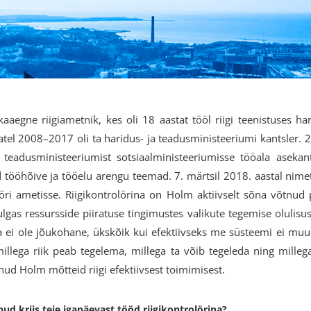
aaegne riigiametnik, kes oli 18 aastat tööl riigi teenistuses ha
atel 2008–2017 oli ta haridus- ja teadusministeeriumi kantsler. 2
teadusministeeriumist sotsiaalministeeriumisse tööala asekan
 tööhõive ja tööelu arengu teemad. 7. märtsil 2018. aastal nimet
löri ametisse. Riigikontrolörina on Holm aktiivselt sõna võtnud 
as ressursside piiratuse tingimustes valikute tegemise olulisust
ha ei ole jõukohane, ükskõik kui efektiivseks me süsteemi ei muu
millega riik peab tegelema, millega ta võib tegeleda ning milleg
nud Holm mõtteid riigi efektiivsest toimimisest.
d kriis teie igapäevast tööd riigikontrolörina?