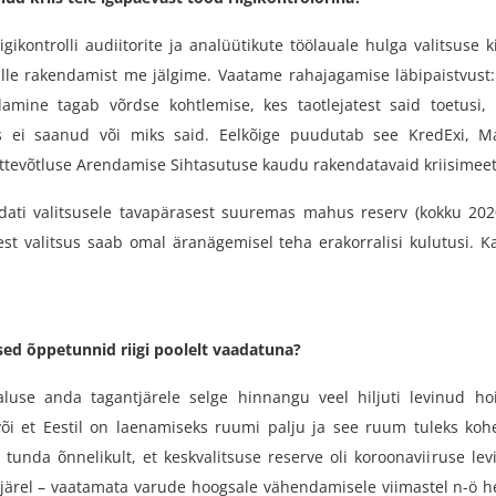
igikontrolli audiitorite ja analüütikute töölauale hulga valitsuse 
ille rakendamist me jälgime. Vaatame rahajagamise läbipaistvust:
amine tagab võrdse kohtlemise, kes taotlejatest said toetusi, k
 ei saanud või miks said. Eelkõige puudutab see KredExi, 
Ettevõtluse Arendamise Sihtasutuse kaudu rakendatavaid kriisimee
ldati valitsusele tavapärasest suuremas mahus reserv (kokku 202
lest valitsus saab omal äranägemisel teha erakorralisi kulutusi. K
.
sed õppetunnid riigi poolelt vaadatuna?
luse anda tagantjärele selge hinnangu veel hiljuti levinud hoi
või et Eestil on laenamiseks ruumi palju ja see ruum tuleks kohe
unda õnnelikult, et keskvalitsuse reserve oli koroonaviiruse levik
 järel – vaatamata varude hoogsale vähendamisele viimastel n-ö he