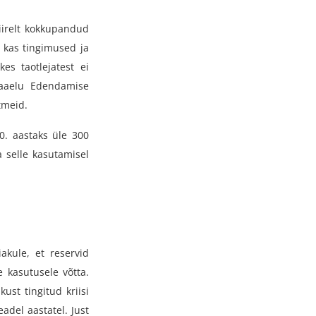
kiirelt kokkupandud
 kas tingimused ja
es taotlejatest ei
Maaelu Edendamise
tmeid.
0. aastaks üle 300
a selle kasutamisel
akule, et reservid
 kasutusele võtta.
ust tingitud kriisi
adel aastatel. Just