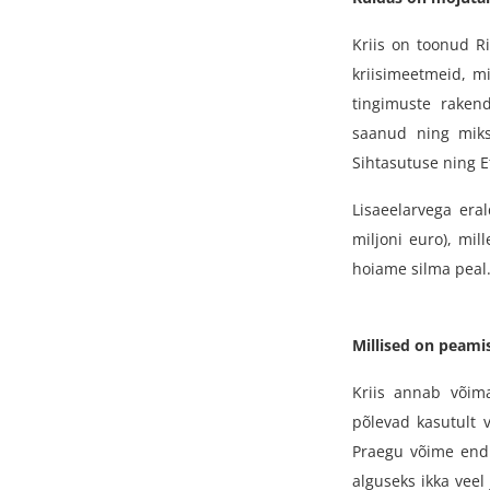
Kriis on toonud Ri
kriisimeetmeid, m
tingimuste rakend
saanud ning miks
Sihtasutuse ning 
Lisaeelarvega era
miljoni euro), mil
hoiame silma peal
Millised on peami
Kriis annab võima
põlevad kasutult 
Praegu võime end t
alguseks ikka veel