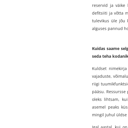
reservid ja väik
defitsiiti ja võtta
m
tulevikus üle jõu 
alguses pannud hoo
Kuidas saame selg
seda teha kodanik
Kuldset nimekirja
vajaduste, võimalu
riigi tuumikfunktsi
pääsu. Ressursse p
oleks lihtsam, ku
asemel peaks küsi
mingil juhul üldse
Igal aastal, kui o