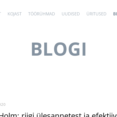
T
KOJAST
TÖÖRÜHMAD
UUDISED
ÜRITUSED
B
BLOGI
020
Holm: riigi ülesannetest ja efektii