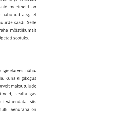
evaid meetmeid on
 saabunud aeg, et
 juurde saadi. Selle
raha mõistlikumalt
petati sootuks.
iigieelarves näha,
da. Kuna Riigikogus
 arvelt maksutulude
tmeid, sealhulgas
ei vähendata, siis
 hulk laenuraha on