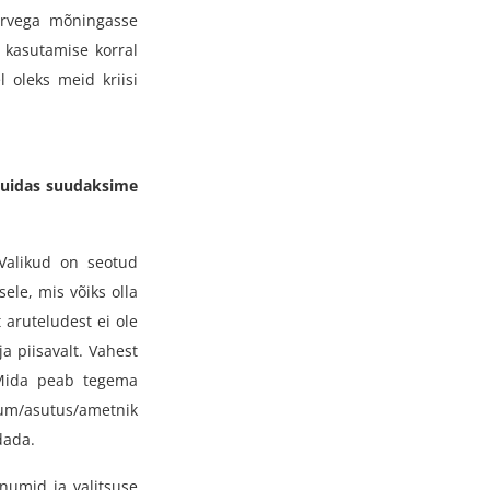
arvega mõningasse
 kasutamise korral
l oleks meid kriisi
 kuidas suudaksime
 Valikud on seotud
ele, mis võiks olla
t aruteludest ei ole
a piisavalt. Vahest
. Mida peab tegema
ium/asutus/ametnik
dada.
õnumid ja valitsuse