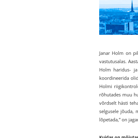
Janar Holm on pik
vastutusalas. Aast
Holm haridus- ja 
koordineerida olid
Holmi riigikontro
rõhutades muu hulg
võrdselt hästi te
selgusele jõuda, 
lõpetada,” on jaga
Kuidas on mõjutanu