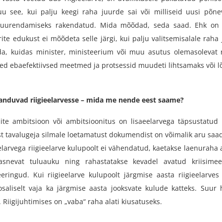
 see, kui palju keegi raha juurde sai või milliseid uusi põn
suurendamiseks rakendatud. Mida mõõdad, seda saad. Ehk on
rite edukust ei mõõdeta selle järgi, kui palju valitsemisalale raha
ida, kuidas minister, ministeerium või muu asutus olemasolevat 
sed ebaefektiivsed meetmed ja protsessid muudeti lihtsamaks või lõ
sanduvad riigieelarvesse – mida me nende eest saame?
ite ambitsioon või ambitsioonitus on lisaeelarvega täpsustatud r
st tavalugeja silmale loetamatust dokumendist on võimalik aru saa
elarvega riigieelarve kulupoolt ei vähendatud, kaetakse laenuraha
snevat tuluauku ning rahastatakse kevadel avatud kriisimee
ringud. Kui riigieelarve kulupoolt järgmise aasta riigieelarves 
saliselt vaja ka järgmise aasta jooksvate kulude katteks. Suur
 Riigijuhtimises on „vaba“ raha alati kiusatuseks.