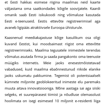
et Eesti hakkas esimese riigina maailmas neid kaarte
väljastama oma saatkondades kõigile soovijatele. Kaardi
omanik saab Eesti isikukoodi ning võimaluse kasutada
Eesti e-teenuseid. Eestis ettevõte registreerimisel aga
avaneb ligipääs atraktiivsele Euroopa ühisturule.
Kaasnenud meediakajastuse kõige kasulikum osa oligi
kuvand Eestist, kui moodsaimast riigist oma ettevõtte
registreerimiseks. Maailma tegusatele inimestele terendas
võimalus asutada firma ja saada pangakonto oma teenuste
müügiks internetis. Meie jaoks enesestmõistetavad
vabadused, kuid maailma ebaõnnestunud riikide elanike
jaoks uskumatu pakkumine. Tegemist oli potentsiaalselt
kümnete miljonite geoblokeeritud inimeste elu paremaks
muuta aitava innovatsiooniga. Mõne aastaga sai aga siiski
selgeks, et suurepärasest tiimist ja nõudluse olemasolust
hoolimata on isegi esimesed 10 miljonit e-residenti liiga