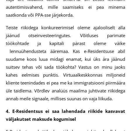
autentimisvahend, mille saamiseks ei pea minema
saatkonda või PPA-sse järjekorda.
Teiste riikidega konkureerimisel oleme ajalooliselt alla
jäänud otseinvesteeringutes. Võitluses parimate
töökohtade ja kapitali pärast oleme väike
lennuühendusteta ääremaa. Kas e-Residentsuse abil
suudame koos luua midagi enamat, kui üks ära jäänud
suitsev tehas või sada töökohta? Vastus on minu jaoks
kahes eelmises punktis. Virtuaalkeskkonnas miljoneid
kliente teenindades ei pea me ka immigratsiooni piirmäära
üle taidlema. Võrdlev analüüs maailma juhtivate riikidega
annab meile signaale, millises suunas on vaja liikuda.
4. E-Residentsus ei saa lahendada riikide kasvavat
väljakutset maksude kogumisel