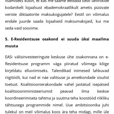
lisamiseks küsin, et kas me saame eeldada Eesti lähiriikide
kodanikelt lojaalsust ebademokraatlikult ametis püsivate
veriste diktaatorite maksukogujatele? Eestil on võimalus
endale juurde saada lojaalseid maksumaksjaid, kui me
seda vaid soovime.
5. E-Residentsuse osakond ei suuda üksi maailma
muuta
EASi välisinvesteeringute keskuse ühe osakonnana on e-
Residentsuse programm väga piiratud võimega kõige
kirjeldatu elluviimiseks. Talendikad inimesed lahkuvad
riigitöölt, kui nad ei näe valitsuse ja ametkondade sisulist
toetust. Koalitsioonierakondade vahel jaotatud isepäised
koalitsiooniministeeriumid peavad ilma keskse
koordineerimiseta tahtma ja suutma teha koostööd riikliku
tähtsusega programmide nimel. Uue ambitsioonika juhi
tulekul on meil võimalus koos ära teha midagi, mille üle