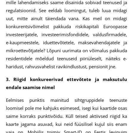
mille lahendamiseks saame disainida sobivad teenused ja
regulatsioonid. See eeldab loomingut, tuleb luua midagi
uut, mitte ainult täiendada vana. Kas meil on midagi
konkurentsivõimelist pakkuda riskikapitali Euroopasse
investeerijatele, investeerimisfondidele, valdusfirmadele,
e-kaupmeestele, iduettevõtetele, maksevahendajatele ja
mikroettevõtjatele? Lõpuni uurimata on võimalus pakkuda
residentidele mõeldud teenuseid piiriüleselt, näiteks e-
haridust, rahvusvahelist ravikindlustust, pensionit jne.
3. Riigid konkureerivad ettevõtete ja maksutulu
endale saamise nimel
Eelmises punktis mainitud sihtgruppidele teenuste
loomisel pole me kahjuks esimesed, isegi kui kaartide osas
saime korraks punktivõidu. Küll teised aktiivsed riigid ka
kaarte jagama asuvad, kui neid füüsilisel kujul siis enam
vaja on. Mobiilis toimiv Smart-ID on Eestis levinuim