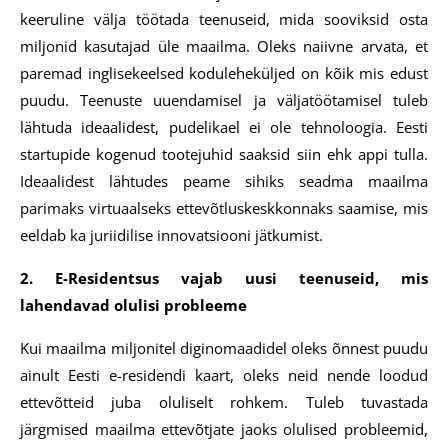
keeruline välja töötada teenuseid, mida sooviksid osta
miljonid kasutajad üle maailma. Oleks naiivne arvata, et
paremad inglisekeelsed koduleheküljed on kõik mis edust
puudu. Teenuste uuendamisel ja väljatöötamisel tuleb
lähtuda ideaalidest, pudelikael ei ole tehnoloogia. Eesti
startupide kogenud tootejuhid saaksid siin ehk appi tulla.
Ideaalidest lähtudes peame sihiks seadma maailma
parimaks virtuaalseks ettevõtluskeskkonnaks saamise, mis
eeldab ka juriidilise innovatsiooni jätkumist.
2. E-Residentsus vajab uusi teenuseid, mis
lahendavad olulisi probleeme
Kui maailma miljonitel diginomaadidel oleks õnnest puudu
ainult Eesti e-residendi kaart, oleks neid nende loodud
ettevõtteid juba oluliselt rohkem. Tuleb tuvastada
järgmised maailma ettevõtjate jaoks olulised probleemid,