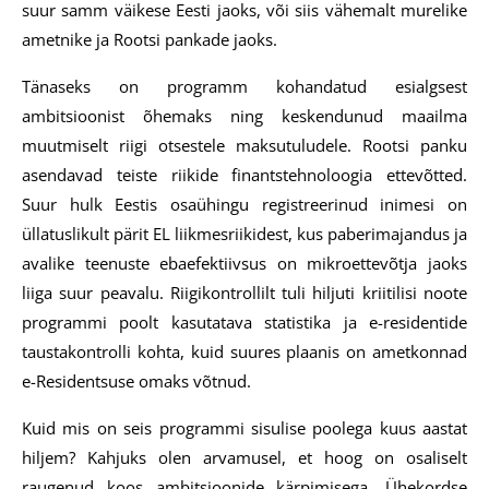
suur samm väikese Eesti jaoks, või siis vähemalt murelike
ametnike ja Rootsi pankade jaoks.
Tänaseks on programm kohandatud esialgsest
ambitsioonist õhemaks ning keskendunud maailma
muutmiselt riigi otsestele maksutuludele. Rootsi panku
asendavad teiste riikide finantstehnoloogia ettevõtted.
Suur hulk Eestis osaühingu registreerinud inimesi on
üllatuslikult pärit EL liikmesriikidest, kus paberimajandus ja
avalike teenuste ebaefektiivsus on mikroettevõtja jaoks
liiga suur peavalu. Riigikontrollilt tuli hiljuti kriitilisi noote
programmi poolt kasutatava statistika ja e-residentide
taustakontrolli kohta, kuid suures plaanis on ametkonnad
e-Residentsuse omaks võtnud.
Kuid mis on seis programmi sisulise poolega kuus aastat
hiljem? Kahjuks olen arvamusel, et hoog on osaliselt
raugenud koos ambitsioonide kärpimisega. Ühekordse