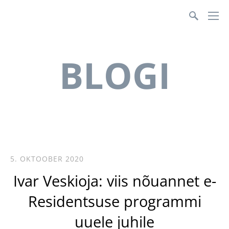
Teenusmajanduse Koda
BLOGI
5. OKTOOBER 2020
Ivar Veskioja: viis nõuannet e-
Residentsuse programmi
uuele juhile