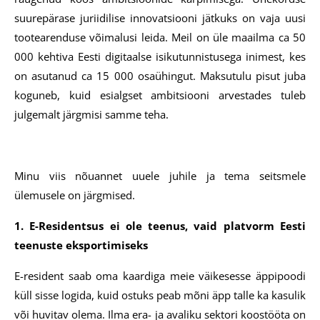
suurepärase juriidilise innovatsiooni jätkuks on vaja uusi
tootearenduse võimalusi leida. Meil on üle maailma ca 50
000 kehtiva Eesti digitaalse isikutunnistusega inimest, kes
on asutanud ca 15 000 osaühingut. Maksutulu pisut juba
koguneb, kuid esialgset ambitsiooni arvestades tuleb
julgemalt järgmisi samme teha.
Minu viis nõuannet uuele juhile ja tema seitsmele
ülemusele on järgmised.
1. E-Residentsus ei ole teenus, vaid platvorm Eesti
teenuste eksportimiseks
E-resident saab oma kaardiga meie väikesesse äppipoodi
küll sisse logida, kuid ostuks peab mõni äpp talle ka kasulik
või huvitav olema. Ilma era- ja avaliku sektori koostööta on