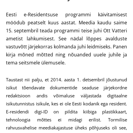
Eesti e-Residentsuse programmi käivitamisest
möödub peatselt kuus aastat. Meedia kaudu saime
15. septembril teada programmi teise juhi Ott Vatteri
ametist lahkumisest. See nädal lõppes avalduste
vastuvõtt järjekorras kolmanda juhi leidmiseks. Panen
kirja mõned mõtted ning nõuanded uuele juhile ja
tema seitsmele ülemusele.
Taustast nii palju, et 2014. aasta 1. detsembril jõustunud
isikut tõendavate dokumentide seaduse järjekordne
redaktsioon andis võimaluse väljastada digitaalne
isikutunnistus isikule, kes ei ole Eesti kodanik ega resident.
E-residendi digi-ID on pildita kiibiga plastikkaart,
tehnoloogia mõttes ei midagi erilist. Tormilise
rahvusvahelise meediakajastuse üheks põhjuseks oli see,