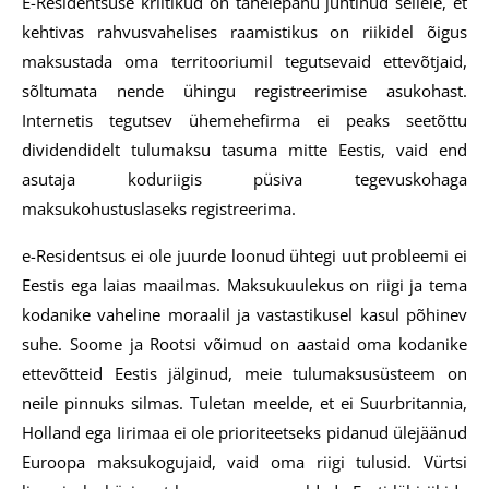
E-Residentsuse kriitikud on tähelepanu juhtinud sellele, et
kehtivas rahvusvahelises raamistikus on riikidel õigus
maksustada oma territooriumil tegutsevaid ettevõtjaid,
sõltumata nende ühingu registreerimise asukohast.
Internetis tegutsev ühemehefirma ei peaks seetõttu
dividendidelt tulumaksu tasuma mitte Eestis, vaid end
asutaja koduriigis püsiva tegevuskohaga
maksukohustuslaseks registreerima.
e-Residentsus ei ole juurde loonud ühtegi uut probleemi ei
Eestis ega laias maailmas. Maksukuulekus on riigi ja tema
kodanike vaheline moraalil ja vastastikusel kasul põhinev
suhe. Soome ja Rootsi võimud on aastaid oma kodanike
ettevõtteid Eestis jälginud, meie tulumaksusüsteem on
neile pinnuks silmas. Tuletan meelde, et ei Suurbritannia,
Holland ega Iirimaa ei ole prioriteetseks pidanud ülejäänud
Euroopa maksukogujaid, vaid oma riigi tulusid. Vürtsi